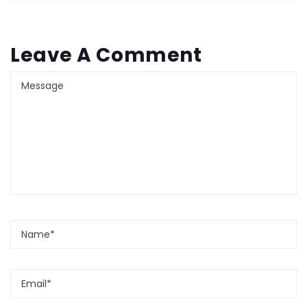
Leave A Comment