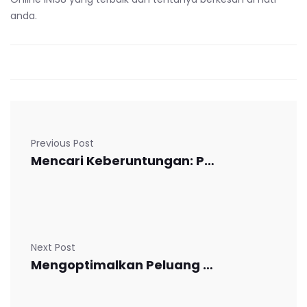
anda.
Previous Post
Mencari Keberuntungan: Panduan Terbaik untuk Memilih Kasino Online yang Aman dan Terpercaya
Next Post
Mengoptimalkan Peluang Anda di Meja Baccarat: Tips dan Trik Terbaik