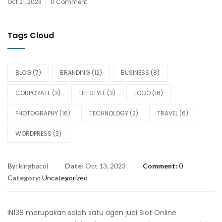
Oct 21, 2023
0 Comment
Tags Cloud
BLOG
(7)
BRANDING
(12)
BUSINESS
(8)
CORPORATE
(3)
LIFESTYLE
(3)
LOGO
(16)
PHOTOGRAPHY
(16)
TECHNOLOGY
(2)
TRAVEL
(6)
WORDPRESS
(3)
By:
kingbacol
Date:
Oct 13, 2023
Comment:
0
Category:
Uncategorized
IN138 merupakan salah satu agen judi Slot Online