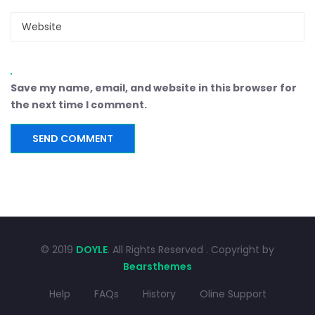
Save my name, email, and website in this browser for
the next time I comment.
© 2019
DOYLE
. All Rights Reserved . Copyright by
Bearsthemes
Help
FAQs
History
Oline Support