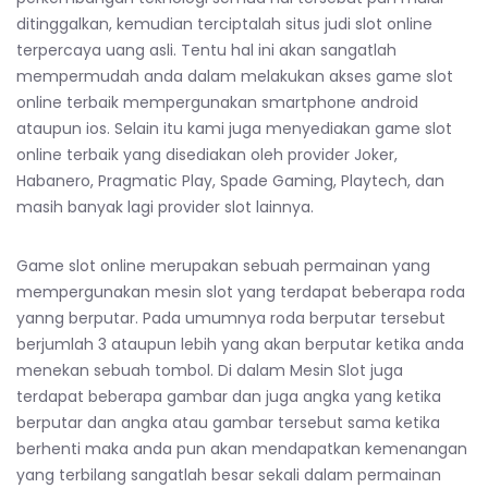
ditinggalkan, kemudian terciptalah situs judi slot online
terpercaya uang asli. Tentu hal ini akan sangatlah
mempermudah anda dalam melakukan akses game slot
online terbaik mempergunakan smartphone android
ataupun ios. Selain itu kami juga menyediakan game slot
online terbaik yang disediakan oleh provider Joker,
Habanero, Pragmatic Play, Spade Gaming, Playtech, dan
masih banyak lagi provider slot lainnya.
Game slot online merupakan sebuah permainan yang
mempergunakan mesin slot yang terdapat beberapa roda
yanng berputar. Pada umumnya roda berputar tersebut
berjumlah 3 ataupun lebih yang akan berputar ketika anda
menekan sebuah tombol. Di dalam Mesin Slot juga
terdapat beberapa gambar dan juga angka yang ketika
berputar dan angka atau gambar tersebut sama ketika
berhenti maka anda pun akan mendapatkan kemenangan
yang terbilang sangatlah besar sekali dalam permainan