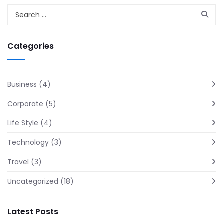
Categories
Business
(4)
Corporate
(5)
Life Style
(4)
Technology
(3)
Travel
(3)
Uncategorized
(18)
Latest Posts