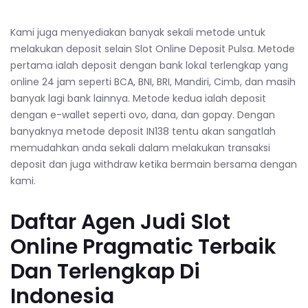
Kami juga menyediakan banyak sekali metode untuk
melakukan deposit selain Slot Online Deposit Pulsa. Metode
pertama ialah deposit dengan bank lokal terlengkap yang
online 24 jam seperti BCA, BNI, BRI, Mandiri, Cimb, dan masih
banyak lagi bank lainnya. Metode kedua ialah deposit
dengan e-wallet seperti ovo, dana, dan gopay. Dengan
banyaknya metode deposit IN138 tentu akan sangatlah
memudahkan anda sekali dalam melakukan transaksi
deposit dan juga withdraw ketika bermain bersama dengan
kami.
Daftar Agen Judi Slot
Online Pragmatic Terbaik
Dan Terlengkap Di
Indonesia