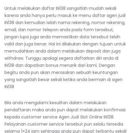
Untuk melakukan daftar IN138 sangatlah mudah sekali
karena anda hanya perlu masuk ke menu daftar agen judi
IN138 dan kemudian isilah nama rekening, nomor rekening,
email, dan nomor telepon anda pada form tersebut,
jangan lupa juga anda memastikan data tersebut telah
valid dan juga benar. Hal ini dilakukan dengan tujuan untuk
memudahkan anda dalam melakukan deposit dan juga
withdraw. Tunggu apalagi segera daftarkan diri anda di
IN138 dan dapatkan bonus menarik dari kami. Dengan
begitu anda pun akan merasakan sebuah keuntungan
yang sangatlah besar sekali ketika anda bermain di agen
IN138
Bila anda mengalami kesulitan dalam melakukan
pendaftaran maka anda pun dapat melakukan konfirmasi
kepada customer service Agen Judi Slot Online IN138.
Pelayanan customer service tersebut pun selalu tersedia
selama 1×24 jam sehingga anda pun dapat terbantu sekali